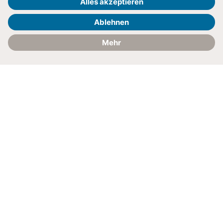
Kontakt
Anfahrt
AKUTKRANKENHAUS
AKUTKRANKENHAUS
SRH Klinikum Karlsbad-
SRH Kliniken Landkreis
Langensteinbach
Sigmaringen
AKUTKRANKENHAUS
AKUTKRANKENHAUS
SRH Klinikum Zeitz
SRH Klinikum