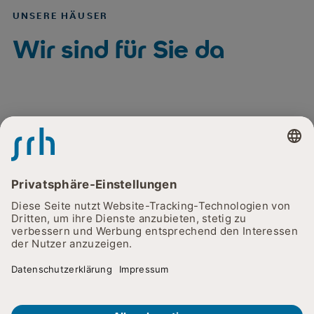
UNSERE HÄUSER
Wir sind für Sie da
AKUTKRANKENHAUS
AKUTKRANKENHAUS
SRH Zentralklinikum
SRH Wald-Klinikum
Suhl
Gera