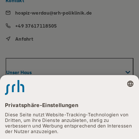
Kontakt
hospiz-werdau@srh-poliklinik.de
+49 37617118505
Anfahrt
Unser Haus
Unser Haus
Ihr Aufenthalt
SRH Hospiz Werdau
Unser Förderkreis