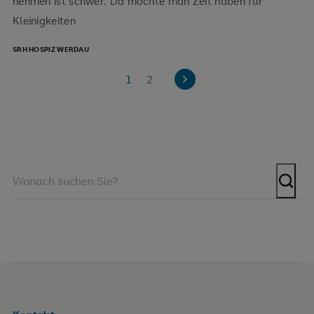
nehmen ist schwer. Da möchte man Zeit haben für
Kleinigkeiten
SRH HOSPIZ WERDAU
1
2
weiter