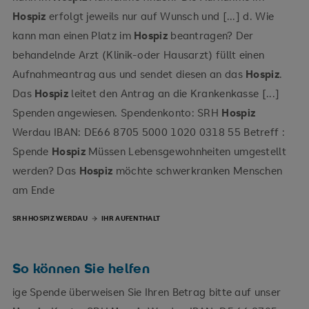
Hospiz
erfolgt jeweils nur auf Wunsch und [...] d. Wie
kann man einen Platz im
Hospiz
beantragen? Der
behandelnde Arzt (Klinik-oder Hausarzt) füllt einen
Aufnahmeantrag aus und sendet diesen an das
Hospiz
.
Das
Hospiz
leitet den Antrag an die Krankenkasse [...]
Spenden angewiesen. Spendenkonto: SRH
Hospiz
Werdau IBAN: DE66 8705 5000 1020 0318 55 Betreff :
Spende
Hospiz
Müssen Lebensgewohnheiten umgestellt
werden? Das
Hospiz
möchte schwerkranken Menschen
am Ende
SRH HOSPIZ WERDAU
IHR AUFENTHALT
So können Sie helfen
ige Spende überweisen Sie Ihren Betrag bitte auf unser