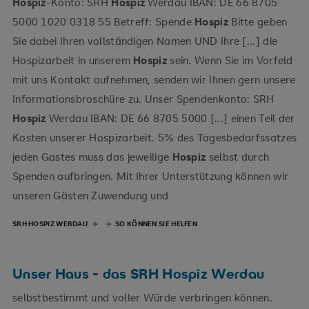
Hospiz
-Konto: SRH
Hospiz
Werdau IBAN: DE 66 8705
5000 1020 0318 55 Betreff: Spende
Hospiz
Bitte geben
Sie dabei Ihren vollständigen Namen UND Ihre [...] die
Hospizarbeit in unserem
Hospiz
sein. Wenn Sie im Vorfeld
mit uns Kontakt aufnehmen, senden wir Ihnen gern unsere
Informationsbroschüre zu. Unser Spendenkonto: SRH
Hospiz
Werdau IBAN: DE 66 8705 5000 [...] einen Teil der
Kosten unserer Hospizarbeit. 5% des Tagesbedarfssatzes
jeden Gastes muss das jeweilige
Hospiz
selbst durch
Spenden aufbringen. Mit Ihrer Unterstützung können wir
unseren Gästen Zuwendung und
SRH HOSPIZ WERDAU
SO KÖNNEN SIE HELFEN
Unser Haus - das SRH Hospiz Werdau
selbstbestimmt und voller Würde verbringen können.