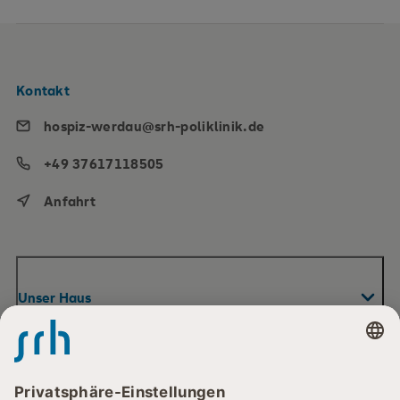
Kontakt
hospiz-werdau@srh-poliklinik.de
+49 37617118505
Anfahrt
Unser Haus
Unser Haus
Ihr Aufenthalt